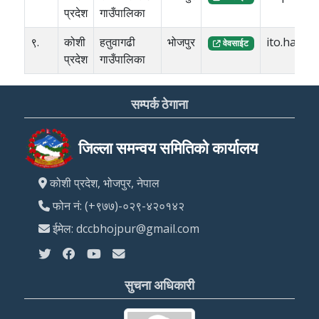
प्रदेश
गाउँपालिका
९.
कोशी
हतुवागढी
भोजपुर
ito.hatu
वेवसाईट
प्रदेश
गाउँपालिका
सम्पर्क ठेगाना
जिल्ला समन्वय समितिको कार्यालय
कोशी प्रदेश, भोजपुर, नेपाल
फोन नं: (+९७७)-०२९-४२०१४२
ईमेल: dccbhojpur@gmail.com
सुचना अधिकारी